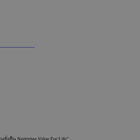
่งยืน Nurturing Value For Life"