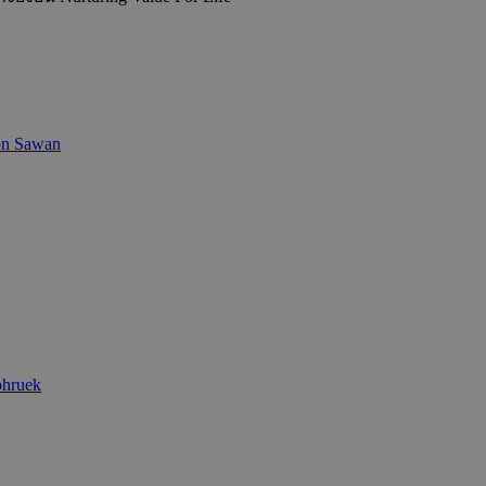
on Sawan
phruek