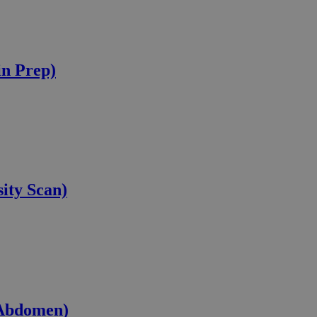
n Prep)
ity Scan)
 Abdomen)