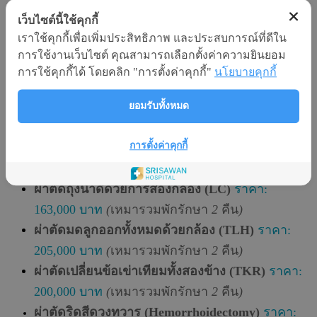
ส่องกล้องลำไส้ใหญ่ (Colonoscopy)
ราคา: 14,600
เว็บไซต์นี้ใช้คุกกี้
บาท
(
ไม่ต้องนอนโรงพยาบาล
)
เราใช้คุกกี้เพื่อเพิ่มประสิทธิภาพ และประสบการณ์ที่ดีใน
ส่องกล้องลำไส้ใหญ่แบบดมยาสลบ
ราคา: 21,600
การใช้งานเว็บไซต์ คุณสามารถเลือกตั้งค่าความยินยอม
บาท
(
ไม่ต้องนอนโรงพยาบาล
)
การใช้คุกกี้ได้ โดยคลิก "การตั้งค่าคุกกี้"
นโยบายคุกกี้
ศัลยกรรมและหัตถการอื่น ๆ
ยอมรับทั้งหมด
ผ่าตัดต้อกระจกและใส่เลนส์แก้วตาเทียม
การตั้งค่าคุกกี้
(Phaco+IOL)
ราคา:
33,000 บาท
(
ไม่ต้องนอนโรง
พยาบาล
)
ผ่าตัดถุงน้ำดีด้วยการส่องกล้อง (LC)
ราคา:
163,000 บาท
(
เหมารวมพักรักษา
2
คืน
)
ผ่าตัดมดลูกออกทั้งหมดด้วยกล้อง (TLH)
ราคา:
205,000 บาท
(
เหมารวมพักรักษา
2
คืน
)
ผ่าตัดเปลี่ยนข้อเข่าเทียมทั้งสองข้าง (TKR)
ราคา:
200,000 บาท
(
เหมารวมพักรักษา
2
คืน
)
ผ่าตัดริดสีดวงทวาร
(Hemorrhoidectomy)
ราคา
: