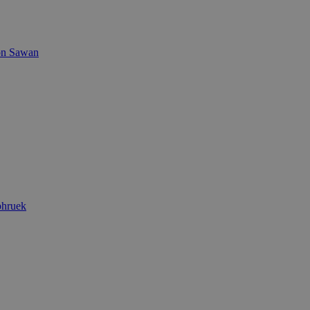
on Sawan
phruek