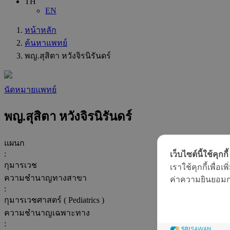
TH
EN
หน้าหลัก
ค้นหาแพทย์
พญ.สุสิตา หวังจิรนิรันดร์
นัดหมายแพทย์
พญ.สุสิตา หวังจิรนิรันดร์
แผนก
:
เว็บไซต์นี้ใช้คุกกี้
กุมารเวช
เราใช้คุกกี้เพื่
ความชำนาญทางสาขา
ค่าความยินยอมการ
:
กุมารเวชศาสตร์ ( Pediatrics )
ความชำนาญเฉพาะทาง
: