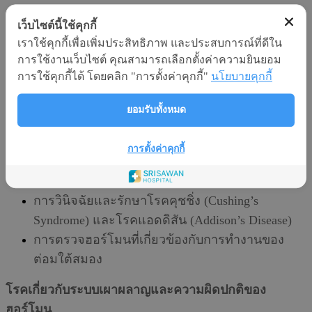
(Endocrine Disorders Diagnosis & Treatment)
เว็บไซต์นี้ใช้คุกกี้
เราใช้คุกกี้เพื่อเพิ่มประสิทธิภาพ และประสบการณ์ที่ดีใน
โรคของต่อมไทรอยด์
การใช้งานเว็บไซต์ คุณสามารถเลือกตั้งค่าความยินยอม
การใช้คุกกี้ได้ โดยคลิก "การตั้งค่าคุกกี้"
นโยบายคุกกี้
การตรวจและรักษาภาวะไทรอยด์ทำงานเกินหรือ
บกพร่อง
ยอมรับทั้งหมด
การตรวจอัลตร้าซาวด์และเจาะชิ้นเนื้อต่อม
ไทรอยด์ (Fine Needle Aspiration Biopsy)
การตั้งค่าคุกกี้
โรคของต่อมหมวกไตและต่อมใต้สมอง
การวินิจฉัยและรักษาโรคคุชชิ่ง (Cushing’s
Syndrome) และโรคแอดดิสัน (Addison’s Disease)
การตรวจฮอร์โมนที่เกี่ยวข้องกับการทำงานของ
ต่อมใต้สมอง
โรคเกี่ยวกับระบบเผาผลาญและความผิดปกติของ
ฮอร์โมน